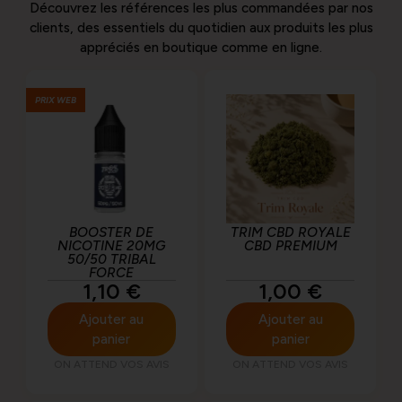
DES SAVEURS FRUITÉES ET
Découvrez les références les plus commandées par nos
EXOTIQUES À DÉCOUVRIR DANS LA
clients, des essentiels du quotidien aux produits les plus
GAMME AMAZONE PAR E.TASTY.
appréciés en boutique comme en ligne.
Découvrir les
PRIX WEB
produits
BOOSTER DE
TRIM CBD ROYALE
NICOTINE 20MG
CBD PREMIUM
50/50 TRIBAL
FORCE
1,10
€
1,00
€
Ajouter au
Ajouter au
panier
panier
ON ATTEND VOS AVIS
ON ATTEND VOS AVIS