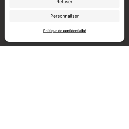
Refuser
Personnaliser
Comment choisir mon taux de
nicotine ?
Politique de confidentialité
Les cigarettes électroniques sont-
elles moins dangereuses que la
cigarette classique ?
Comment éviter le goût de brûlé avec
ma cigarette électronique ?
Comment recharger ma cigarette
électronique en toute sécurité ?