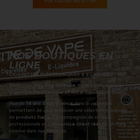
Voir toutes les offres
NOS BOUTIQUES EN
LIGNE
CIGARETTES ÉLECTRONIQUES & E-LIQUIDES
Bienvenue chez
Site De Vape
, expert français de la
cigarette électronique
et des
e-liquides
de qualité.
Plus de
14 ans d’expérience
dans la vape nous
permettent de vous proposer une sélection rigoureuse
de
produits fiables
,
accompagnée de conseils
professionnels et d’un
service client réactif
,
en ligne
comme dans nos magasins.