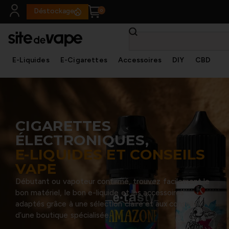
Panneau de gestion des cookies
Déstockage
E-Liquides
E-Cigarettes
Accessoires
DIY
CBD
✕
CIGARETTES
ÉLECTRONIQUES,
E-LIQUIDES ET CONSEILS
VAPE
Débutant ou vapoteur confirmé, trouvez facilement le
bon matériel, le bon e-liquide et les accessoires
adaptés grâce à une sélection claire et aux conseils
d’une boutique spécialisée.