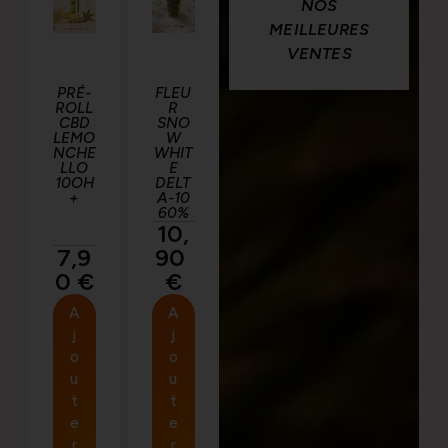
NOS
MEILLEURES
VENTES
PRÉ-
FLEU
ROLL
R
CBD
SNO
LEMO
W
NCHE
WHIT
LLO
E
10OH
DELT
+
A-10
60%
10,
7,9
90
0
€
€
A
A
j
j
o
o
u
u
t
t
e
e
r
r