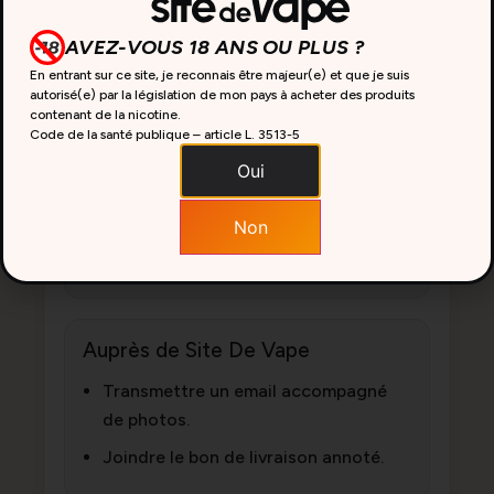
Formuler des réserves claires sur le
bon du transporteur.
AVEZ-VOUS 18 ANS OU PLUS ?
Confirmer ces réserves par lettre
En entrant sur ce site, je reconnais être majeur(e) et que je suis
autorisé(e) par la législation de mon pays à acheter des produits
recommandée sous 3 jours ouvrés.
contenant de la nicotine.
Code de la santé publique – article L. 3513-5
Pour un particulier, le délai peut être
porté à 10 jours si le transporteur ne
Oui
justifie pas de vérification possible,
Non
selon l’article L.224-65 du Code de la
consommation.
Auprès de Site De Vape
Transmettre un email accompagné
de photos.
Joindre le bon de livraison annoté.