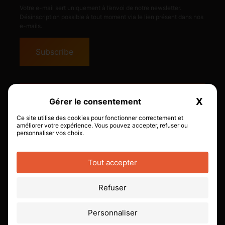
Votre e-mail sert uniquement à l’envoi de notre newsletter.
Désinscription possible à tout moment via le lien présent dans nos
e-mails.
Tous les produits
X
Masqu
Magasin Mouriès
Ce site utilise des cookies pour fonctionner correctement et
améliorer votre expérience. Vous pouvez accepter, refuser ou
personnaliser vos choix.
Accès pro
Tout accepter
© Copyright 2026 – SITE DE VAPE – Création
Refuser
Hémaphore
Mentions légales
–
Gestion des cookies
–
Politique de
Personnaliser
confidentialité
–
Conditions générales d’utilisation-