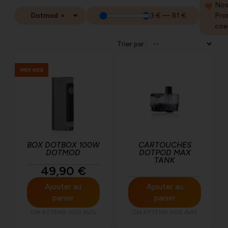
No
cou
Dotmod
×
Pro
3
€
—
81
€
de
coe
Trier par :
PRIX WEB
BOX DOTBOX 100W
CARTOUCHES
DOTMOD
DOTPOD MAX
TANK
49,90
€
Ajouter au
Ajouter au
panier
panier
ON ATTEND VOS AVIS
ON ATTEND VOS AVIS