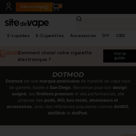
Panneau de gestion des cookies
Déstockage
E-Liquides
E-Cigarettes
Accessoires
DIY
CBD
✕
GUIDE
Comment choisir votre cigarette
Voir le
guide
électronique ?
DOTMOD
Dotmod
est une
marque américaine
de matériel de vape haut
de gamme, basée à
San Diego
. Reconnue pour son
design
soigné
, ses
finitions premium
et ses performances, elle
propose des
pods, AIO, box mods, atomiseurs et
accessoires
, avec des références populaires comme
dotAIO
,
dotStick
et
dotPod
.