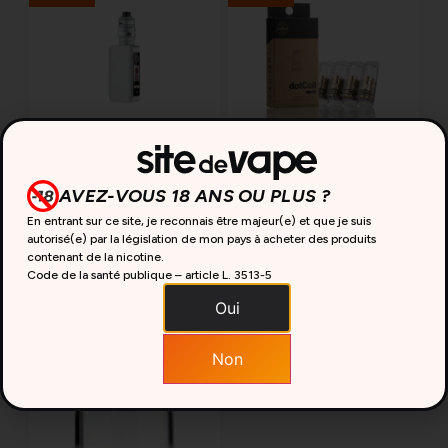
DOTBOX 220W V2
RÉSISTANCES
DOTMOD
DOTCOIL DOTMOD
79,90
€
15,50
€
AVEZ-VOUS 18 ANS OU PLUS ?
Ajouter au
Ajouter au
En entrant sur ce site, je reconnais être majeur(e) et que je suis
autorisé(e) par la législation de mon pays à acheter des produits
panier
panier
contenant de la nicotine.
ON ATTEND VOS AVIS
ON ATTEND VOS AVIS
Code de la santé publique – article L. 3513-5
Oui
Non